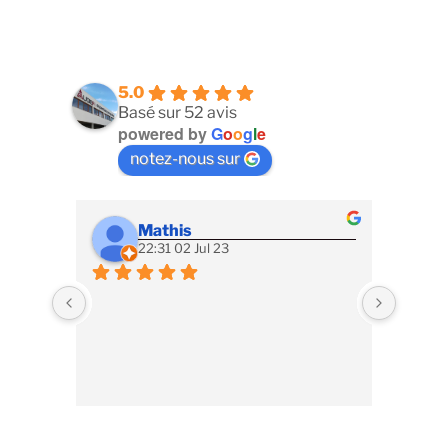
5.0
Basé sur 52 avis
powered by
G
o
o
g
l
e
notez-nous sur
Mathis
22:31 02 Jul 23