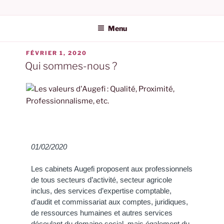
AUGEFI | AUDIT ET
ÉTIQUETTE :
ANGLAIS
EXPERTISE COMPTABLE
Menu
DANS L'HÉRAULT
FÉVRIER 1, 2020
Qui sommes-nous ?
01/02/2020
Les cabinets Augefi proposent aux professionnels
de tous secteurs d’activité, secteur agricole
inclus, des services d’expertise comptable,
d’audit et commissariat aux comptes, juridiques,
de ressources humaines et autres services
découlant du domaine social, mais également du