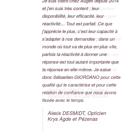
Je suis client chez Augefi depuis 2014
Clients depuis de nombreuses années,
et j'en suis très content : leur
AUGEFI nous apporte son expertise
disponibilité, leur efficacité, leur
tant pour l'aspect comptable que pour
réactivité… Tout est parfait. Ce que
le social qui lui a aussi été confié.
j'apprécie le plus, c'est leur capacité à
AUGEFI intervient aussi dans la
s'adapter à nos demandes : dans un
construction de notre projet d'entreprise
monde où tout va de plus en plus vite,
et notre développement en étant
parfois la réactivité à donner une
présent de l'analyse de chacun de nos
réponse est tout autant importante que
projets à leur finalisation. L'ancienneté
la réponse en elle-même. Je salue
de nos relations témoigne à elle seule
donc Sébastien GIORDANO pour cette
de notre satisfaction !
qualité qui le caractérise et pour cette
André BONNES, Directeur
relation de confiance que nous avons
associé du Groupe GESIM
tissée avec le temps.
Alexis DESMIDT, Opticien
Krys Agde et Pézenas