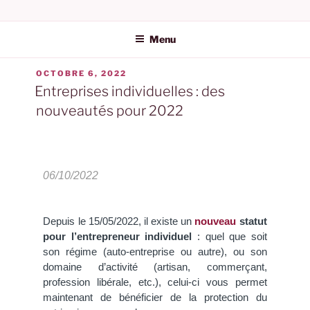
AUGEFI | AUDIT ET
ÉTIQUETTE :
AUTO-ENTREPRENEUR
EXPERTISE COMPTABLE
Menu
DANS L'HÉRAULT
OCTOBRE 6, 2022
Entreprises individuelles : des
nouveautés pour 2022
06/10/2022
Depuis le 15/05/2022, il existe un
nouveau
statut
pour l’entrepreneur individuel
: quel que soit
son régime (auto-entreprise ou autre), ou son
domaine d’activité (artisan, commerçant,
profession libérale, etc.), celui-ci vous permet
maintenant de bénéficier de la protection du