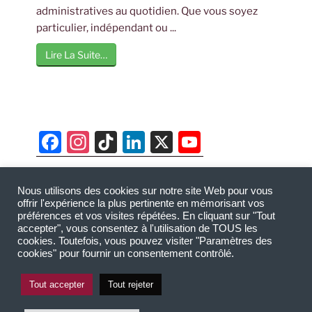
administratives au quotidien. Que vous soyez
particulier, indépendant ou ...
Lire La Suite…
F
In
Ti
Li
X
Y
a
st
k
n
o
c
a
T
k
u
Nous utilisons des cookies sur notre site Web pour vous
AUGEFI - Cabinet d’audit et expertise comptable
e
gr
o
e
T
offrir l'expérience la plus pertinente en mémorisant vos
basé à Agde, Bassin de Thau, Montpellier,
préférences et vos visites répétées. En cliquant sur "Tout
b
a
k
dI
u
accepter", vous consentez à l'utilisation de TOUS les
Narbonne, Pézenas et Villeneuve-lès-Béziers.
cookies. Toutefois, vous pouvez visiter "Paramètres des
o
m
n
b
Copyright @ 2026
augefi.fr
-
Mentions légales
-
cookies" pour fournir un consentement contrôlé.
Politique de confidentialité RGPD
o
e
Tout accepter
Tout rejeter
k
C