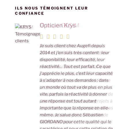
n
o
p
g
n
o
p
er
k
ILS NOUS TÉMOIGNENT LEUR
CONFIANCE
k
Opticien Krys
Groupe GESIM
Je suis client chez Augefi depuis
Clients depuis de nombreuses
2014 et j'en suis très content : leur
années, AUGEFI nous apporte son
disponibilité, leur efficacité, leur
expertise tant pour l'aspect
réactivité… Tout est parfait. Ce que
comptable que pour le social qui lui
j'apprécie le plus, c'est leur capacité
a aussi été confié. AUGEFI intervient
à s'adapter à nos demandes : dans
aussi dans la construction de notre
un monde où tout va de plus en plus
projet d'entreprise et notre
vite, parfois la réactivité à donner
développement en étant présent de
une réponse est tout autant
l'analyse de chacun de nos projets à
importante que la réponse en elle-
leur finalisation. L'ancienneté de nos
même. Je salue donc Sébastien
relations témoigne à elle seule de
GIORDANO pour cette qualité qui le
notre satisfaction !
caractérise et pour cette relation de