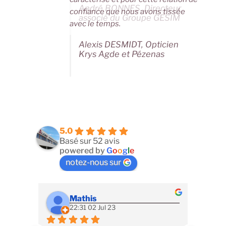
André BONNES, Directeur
confiance que nous avons tissée
associé du Groupe GESIM
avec le temps.
Alexis DESMIDT, Opticien
Krys Agde et Pézenas
5.0
Basé sur 52 avis
powered by
G
o
o
g
l
e
notez-nous sur
Mathis
22:31 02 Jul 23