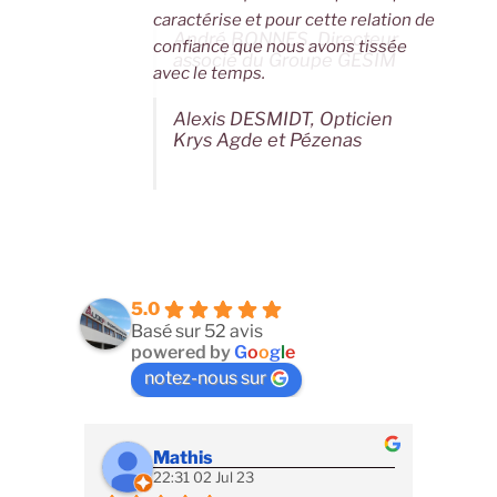
caractérise et pour cette relation de
André BONNES, Directeur
confiance que nous avons tissée
associé du Groupe GESIM
avec le temps.
Alexis DESMIDT, Opticien
Krys Agde et Pézenas
5.0
Basé sur 52 avis
powered by
G
o
o
g
l
e
notez-nous sur
Mathis
22:31 02 Jul 23