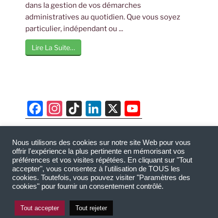
dans la gestion de vos démarches
administratives au quotidien. Que vous soyez
particulier, indépendant ou ...
Lire La Suite…
F
In
Ti
Li
X
Y
a
st
k
n
o
c
a
T
k
u
Nous utilisons des cookies sur notre site Web pour vous
AUGEFI - Cabinet d’audit et expertise comptable
e
gr
o
e
T
offrir l'expérience la plus pertinente en mémorisant vos
basé à Agde, Bassin de Thau, Montpellier,
préférences et vos visites répétées. En cliquant sur "Tout
b
a
k
dI
u
accepter", vous consentez à l'utilisation de TOUS les
Narbonne, Pézenas et Villeneuve-lès-Béziers.
cookies. Toutefois, vous pouvez visiter "Paramètres des
o
m
n
b
Copyright @ 2026
augefi.fr
-
Mentions légales
-
cookies" pour fournir un consentement contrôlé.
Politique de confidentialité RGPD
o
e
Tout accepter
Tout rejeter
k
C