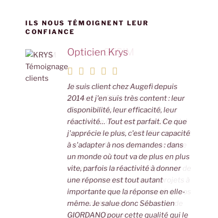
n
o
p
g
n
o
p
er
k
ILS NOUS TÉMOIGNENT LEUR
CONFIANCE
k
Opticien Krys
Groupe GESIM
Je suis client chez Augefi depuis
Clients depuis de nombreuses
2014 et j'en suis très content : leur
années, AUGEFI nous apporte son
disponibilité, leur efficacité, leur
expertise tant pour l'aspect
réactivité… Tout est parfait. Ce que
comptable que pour le social qui lui
j'apprécie le plus, c'est leur capacité
a aussi été confié. AUGEFI intervient
à s'adapter à nos demandes : dans
aussi dans la construction de notre
un monde où tout va de plus en plus
projet d'entreprise et notre
vite, parfois la réactivité à donner
développement en étant présent de
une réponse est tout autant
l'analyse de chacun de nos projets à
importante que la réponse en elle-
leur finalisation. L'ancienneté de nos
même. Je salue donc Sébastien
relations témoigne à elle seule de
GIORDANO pour cette qualité qui le
notre satisfaction !