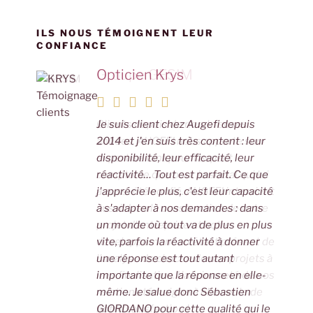
n
o
p
g
n
o
p
er
k
ILS NOUS TÉMOIGNENT LEUR
CONFIANCE
k
Opticien Krys
Groupe GESIM
Je suis client chez Augefi depuis
Clients depuis de nombreuses
2014 et j'en suis très content : leur
années, AUGEFI nous apporte son
disponibilité, leur efficacité, leur
expertise tant pour l'aspect
réactivité… Tout est parfait. Ce que
comptable que pour le social qui lui
j'apprécie le plus, c'est leur capacité
a aussi été confié. AUGEFI intervient
à s'adapter à nos demandes : dans
aussi dans la construction de notre
un monde où tout va de plus en plus
projet d'entreprise et notre
vite, parfois la réactivité à donner
développement en étant présent de
une réponse est tout autant
l'analyse de chacun de nos projets à
importante que la réponse en elle-
leur finalisation. L'ancienneté de nos
même. Je salue donc Sébastien
relations témoigne à elle seule de
GIORDANO pour cette qualité qui le
notre satisfaction !