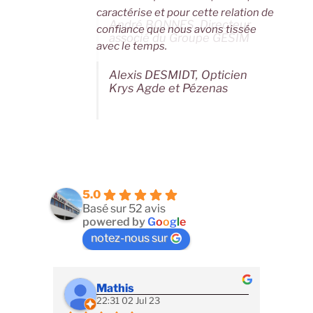
caractérise et pour cette relation de
André BONNES, Directeur
confiance que nous avons tissée
associé du Groupe GESIM
avec le temps.
Alexis DESMIDT, Opticien
Krys Agde et Pézenas
5.0
Basé sur 52 avis
powered by
G
o
o
g
l
e
notez-nous sur
Mathis
22:31 02 Jul 23