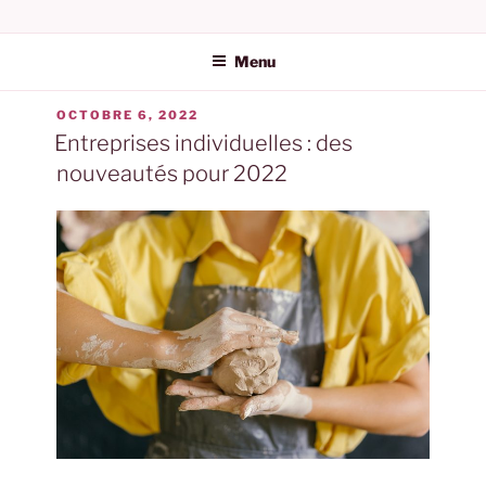
AUGEFI | AUDIT ET
ÉTIQUETTE :
EI
EXPERTISE COMPTABLE
Menu
DANS L'HÉRAULT
OCTOBRE 6, 2022
Entreprises individuelles : des
nouveautés pour 2022