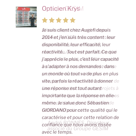
k
Opticien Krys
Groupe GESIM
Je suis client chez Augefi depuis
Clients depuis de nombreuses
2014 et j'en suis très content : leur
années, AUGEFI nous apporte son
disponibilité, leur efficacité, leur
expertise tant pour l'aspect
réactivité… Tout est parfait. Ce que
comptable que pour le social qui lui
j'apprécie le plus, c'est leur capacité
a aussi été confié. AUGEFI intervient
à s'adapter à nos demandes : dans
aussi dans la construction de notre
un monde où tout va de plus en plus
projet d'entreprise et notre
vite, parfois la réactivité à donner
développement en étant présent de
une réponse est tout autant
l'analyse de chacun de nos projets à
importante que la réponse en elle-
leur finalisation. L'ancienneté de nos
même. Je salue donc Sébastien
relations témoigne à elle seule de
GIORDANO pour cette qualité qui le
notre satisfaction !
caractérise et pour cette relation de
André BONNES, Directeur
confiance que nous avons tissée
associé du Groupe GESIM
avec le temps.