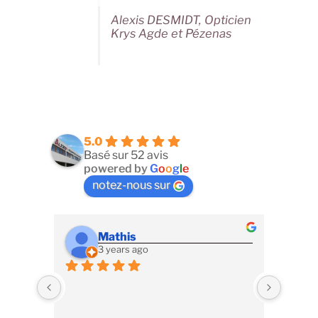
Alexis DESMIDT, Opticien
Krys Agde et Pézenas
5.0
Basé sur 52 avis
powered by
G
o
o
g
l
e
notez-nous sur
Mathis
3 years ago