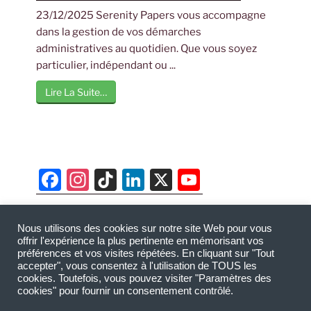
23/12/2025 Serenity Papers vous accompagne
dans la gestion de vos démarches
administratives au quotidien. Que vous soyez
particulier, indépendant ou ...
Lire La Suite…
F
In
Ti
Li
X
Y
a
st
k
n
o
c
a
T
k
u
Nous utilisons des cookies sur notre site Web pour vous
AUGEFI - Cabinet d’audit et expertise comptable
e
gr
o
e
T
offrir l'expérience la plus pertinente en mémorisant vos
basé à Agde, Bassin de Thau, Montpellier,
préférences et vos visites répétées. En cliquant sur "Tout
b
a
k
dI
u
accepter", vous consentez à l'utilisation de TOUS les
Narbonne, Pézenas et Villeneuve-lès-Béziers.
cookies. Toutefois, vous pouvez visiter "Paramètres des
o
m
n
b
Copyright @ 2026
augefi.fr
-
Mentions légales
-
cookies" pour fournir un consentement contrôlé.
Politique de confidentialité RGPD