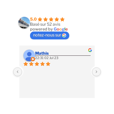
5.0
Basé sur 52 avis
powered by
G
o
o
g
l
e
notez-nous sur
Mathis
22:31 02 Jul 23