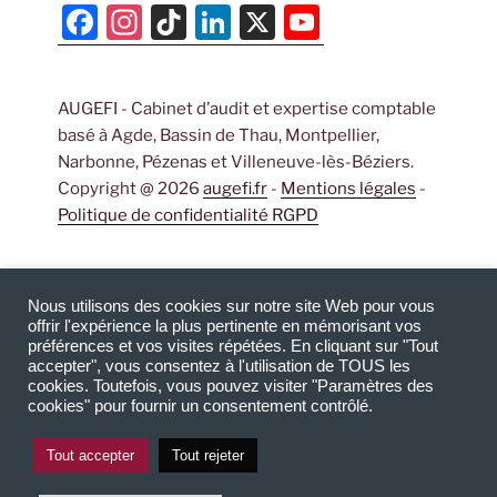
F
In
Ti
Li
X
Y
a
st
k
n
o
c
a
T
k
u
AUGEFI - Cabinet d’audit et expertise comptable
e
gr
o
e
T
basé à Agde, Bassin de Thau, Montpellier,
b
a
k
dI
u
Narbonne, Pézenas et Villeneuve-lès-Béziers.
o
m
n
b
Copyright @ 2026
augefi.fr
-
Mentions légales
-
Politique de confidentialité RGPD
o
e
k
C
h
Nous utilisons des cookies sur notre site Web pour vous
offrir l'expérience la plus pertinente en mémorisant vos
a
préférences et vos visites répétées. En cliquant sur "Tout
n
accepter", vous consentez à l'utilisation de TOUS les
cookies. Toutefois, vous pouvez visiter "Paramètres des
n
cookies" pour fournir un consentement contrôlé.
el
Tout accepter
Tout rejeter