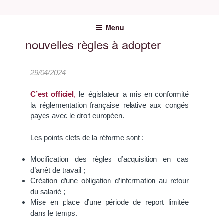
AUGEFI | AUDIT ET
Congés payés et maladie : les
EXPERTISE COMPTABLE
Menu
DANS L'HÉRAULT
nouvelles règles à adopter
29/04/2024
C’est officiel
,
le législateur a mis en conformité
la réglementation française relative aux congés
payés avec le droit européen.
Les points clefs de la réforme sont :
Modification des règles d’acquisition en cas
d’arrêt de travail ;
Création d’une obligation d’information au retour
du salarié ;
Mise en place d’une période de report limitée
dans le temps.