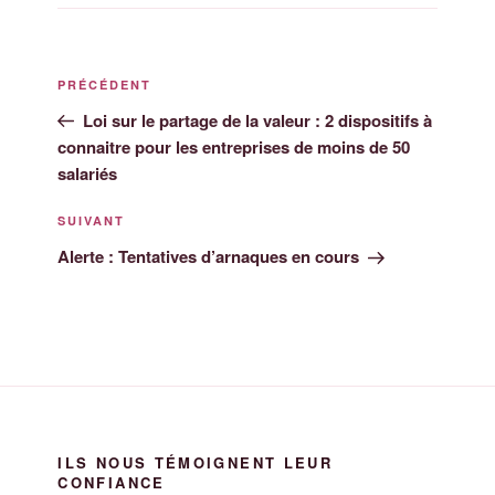
n
o
p
g
n
o
p
er
k
k
PRÉCÉDENT
Loi sur le partage de la valeur : 2 dispositifs à
connaitre pour les entreprises de moins de 50
salariés
SUIVANT
Alerte : Tentatives d’arnaques en cours
ILS NOUS TÉMOIGNENT LEUR
CONFIANCE