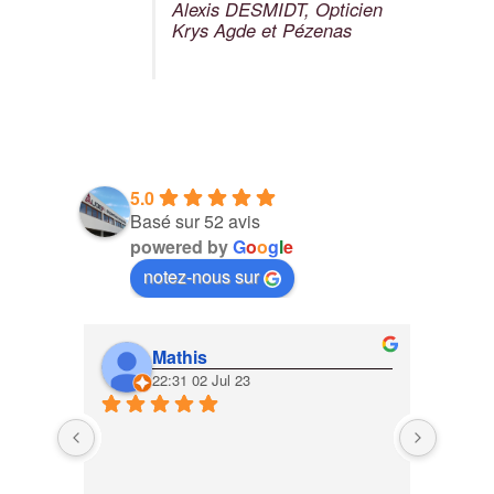
Alexis DESMIDT, Opticien
Krys Agde et Pézenas
5.0
Basé sur 52 avis
powered by
G
o
o
g
l
e
notez-nous sur
Mathis
22:31 02 Jul 23