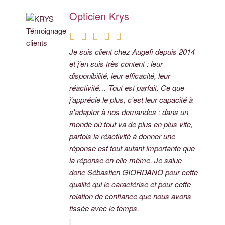
Opticien Krys
Groupe GESIM
Je suis client chez Augefi depuis 2014
Clients depuis de nombreuses années,
et j'en suis très content : leur
AUGEFI nous apporte son expertise
disponibilité, leur efficacité, leur
tant pour l'aspect comptable que pour
réactivité… Tout est parfait. Ce que
le social qui lui a aussi été confié.
j'apprécie le plus, c'est leur capacité à
AUGEFI intervient aussi dans la
s'adapter à nos demandes : dans un
construction de notre projet d'entreprise
monde où tout va de plus en plus vite,
et notre développement en étant
parfois la réactivité à donner une
présent de l'analyse de chacun de nos
réponse est tout autant importante que
projets à leur finalisation. L'ancienneté
la réponse en elle-même. Je salue
de nos relations témoigne à elle seule
donc Sébastien GIORDANO pour cette
de notre satisfaction !
qualité qui le caractérise et pour cette
André BONNES, Directeur
relation de confiance que nous avons
associé du Groupe GESIM
tissée avec le temps.